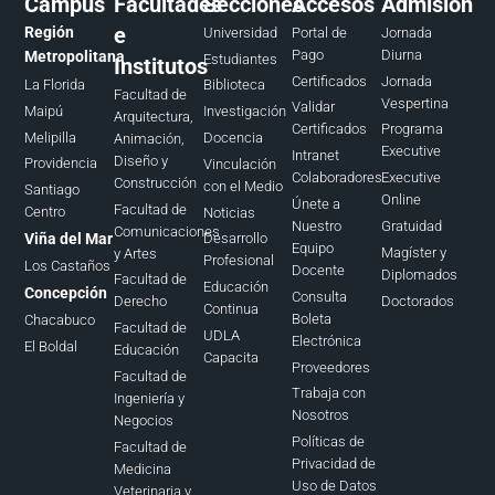
Campus
Facultades
Secciones
Accesos
Admisión
e
Región
Universidad
Portal de
Jornada
Pago
Diurna
Metropolitana
Estudiantes
Institutos
Certificados
Jornada
La Florida
Biblioteca
Facultad de
Vespertina
Validar
Maipú
Investigación
Arquitectura,
Certificados
Programa
Melipilla
Docencia
Animación,
Executive
Intranet
Diseño y
Providencia
Vinculación
Colaboradores
Executive
Construcción
con el Medio
Santiago
Online
Únete a
Facultad de
Centro
Noticias
Nuestro
Gratuidad
Comunicaciones
Viña del Mar
Desarrollo
Equipo
Magíster y
y Artes
Profesional
Los Castaños
Docente
Diplomados
Facultad de
Educación
Concepción
Consulta
Doctorados
Derecho
Continua
Boleta
Chacabuco
Facultad de
UDLA
Electrónica
El Boldal
Educación
Capacita
Proveedores
Facultad de
Trabaja con
Ingeniería y
Nosotros
Negocios
Políticas de
Facultad de
Privacidad de
Medicina
Uso de Datos
Veterinaria y