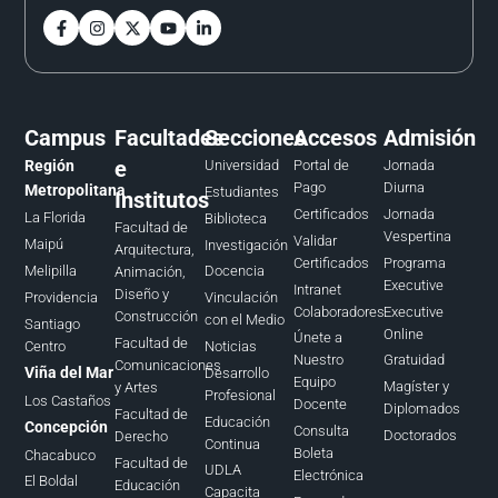
Campus
Facultades
Secciones
Accesos
Admisión
e
Región
Universidad
Portal de
Jornada
Pago
Diurna
Metropolitana
Estudiantes
Institutos
Certificados
Jornada
La Florida
Biblioteca
Facultad de
Vespertina
Validar
Maipú
Investigación
Arquitectura,
Certificados
Programa
Melipilla
Docencia
Animación,
Executive
Intranet
Diseño y
Providencia
Vinculación
Colaboradores
Executive
Construcción
con el Medio
Santiago
Online
Únete a
Facultad de
Centro
Noticias
Nuestro
Gratuidad
Comunicaciones
Viña del Mar
Desarrollo
Equipo
Magíster y
y Artes
Profesional
Los Castaños
Docente
Diplomados
Facultad de
Educación
Concepción
Consulta
Doctorados
Derecho
Continua
Boleta
Chacabuco
Facultad de
UDLA
Electrónica
El Boldal
Educación
Capacita