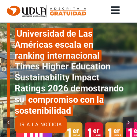
Universidad
de
Las
Universidad de Las
Américas
Américas escala en
(UDLA)
ranking internacional
|
Times Higher Education
Sustainability Impact
Carreras
Ratings 2026 demostrando
presenciales
su
compromiso con la
y
sostenibilidad
online,
IR A LA NOTICIA
campus