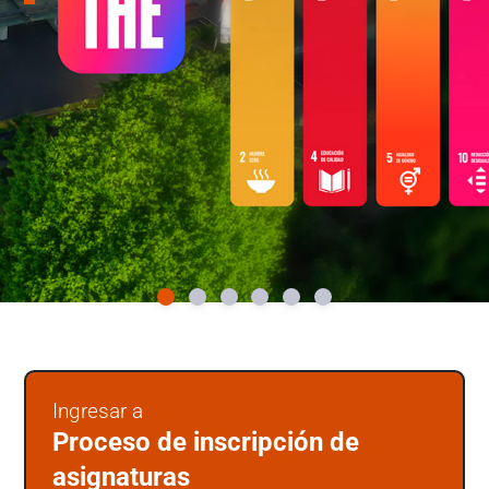
en
Santiago,
Viña
del
Mar
y
Concepción.
Ingresar a
Proceso de inscripción de
asignaturas