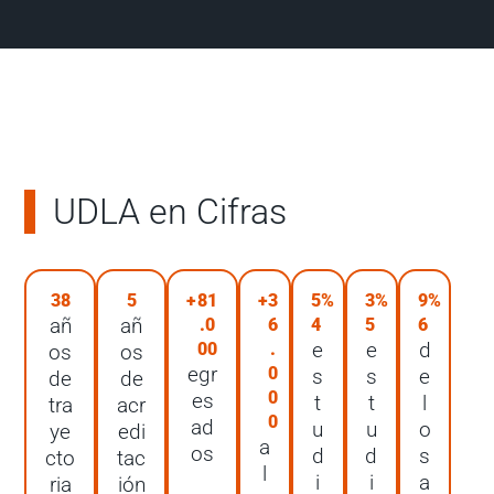
UDLA en Cifras
38
5
+
81
+
3
5
%
3
%
9
%
añ
añ
.0
6
4
5
6
e
e
d
00
.
os
os
egr
0
s
s
e
de
de
0
es
t
t
l
tra
acr
0
ad
u
u
o
ye
edi
a
os
d
d
s
cto
tac
l
i
i
a
ria
ión