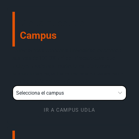
Visita nuestros
Campus
Te invitamos a conocer la Universidad recorriendo
2
sus más de 100.000 m
de infraestructura, que
incluyen modernas instalaciones, bibliotecas,
laboratorios y espacios recreativos en las sedes de
Santiago, Viña del Mar y Concepción.
IR A CAMPUS UDLA