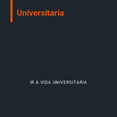
Vida
Universitaria
UDLA promueve la participación de los estudiantes
en actividades extracurriculares con el fin de brindar
una experiencia formativa complementaria a la
formación disciplinar, en temáticas transversales a
las distintas facultades, de interés para los
estudiantes y coherente con la matriz valórica
institucional. Estas acciones son lideradas por la
Dirección General de Asuntos Estudiantiles (DGAE).
IR A VIDA UNIVERSITARIA