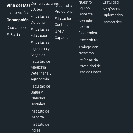
Nuestro
Gratuidad
Comunicaciones
Viña del Mar
Desarrollo
Equipo
Magíster y
y Artes
Profesional
Los Castaños
Docente
Diplomados
Facultad de
Educación
Concepción
Consulta
Doctorados
Derecho
Continua
Boleta
Chacabuco
Facultad de
UDLA
Electrónica
El Boldal
Educación
Capacita
Proveedores
Facultad de
Trabaja con
Ingeniería y
Nosotros
Negocios
Políticas de
Facultad de
Privacidad de
Medicina
Uso de Datos
Veterinaria y
Agronomía
Facultad de
Salud y
Ciencias
Sociales
Instituto del
Deporte
Instituto de
Inglés