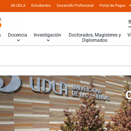
Mi UDLA
Estudiantes
Desarrollo Profesional
Portal de Pagos
s
Docencia
Investigación
Doctorados, Magísteres y
V
Diplomados