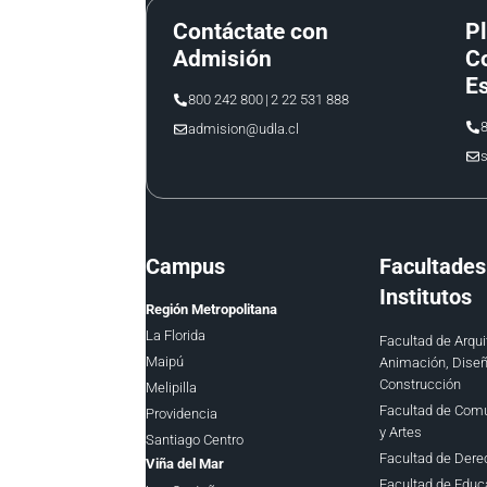
Contáctate con
P
Admisión
Co
Es
800 242 800
|
2 22 531 888
8
admision@udla.cl
s
Campus
Facultades
Institutos
Región Metropolitana
La Florida
Facultad de Arqui
Maipú
Animación, Diseñ
Construcción
Melipilla
Facultad de Com
Providencia
y Artes
Santiago Centro
Facultad de Dere
Viña del Mar
Facultad de Educ