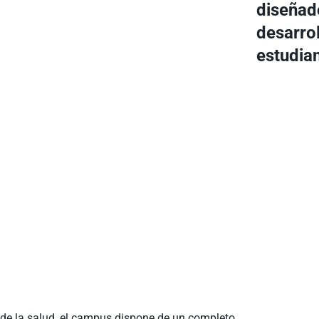
diseñad
desarro
estudia
 de la salud, el campus dispone de un completo