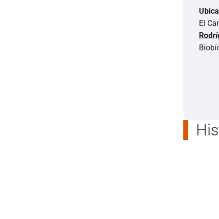
Ubica
El Ca
Rodrí
Biobí
His