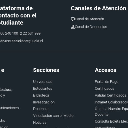
lataforma de
Canales de Atención
ntacto con el
Canal de Atención
tudiante
Canal de Denuncias
00 240 100
|
2 22 531 999
ervicio.estudiante@udla.cl
 e
Secciones
Accesos
Universidad
Portal de Pago
Estudiantes
Certificados
tectura,
Biblioteca
Validar Certificados
o y
Investigación
Intranet Colaborador
unicaciones
Docencia
Únete a Nuestro Equ
Docente
Vinculación con el Medio
cho
Consulta Boleta Elec
Noticias
ación