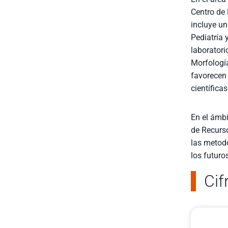
Centro de
incluye un
Pediatría
laboratori
Morfología
favorecen 
científica
En el ámbi
de Recurso
las metodo
los futuro
Cif