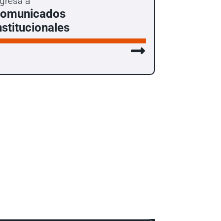
ngresa a
omunicados
nstitucionales