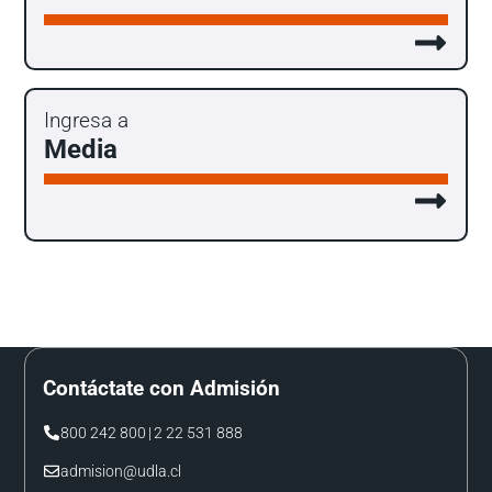
Ingresa a
Media
Contáctate con Admisión
800 242 800
|
2 22 531 888
admision@udla.cl