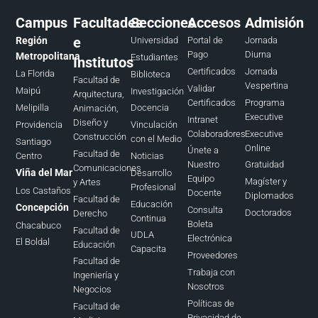
Campus
Facultades
Secciones
Accesos
Admisión
e
Región
Universidad
Portal de
Jornada
Pago
Diurna
Metropolitana
Estudiantes
Institutos
Certificados
Jornada
La Florida
Biblioteca
Facultad de
Vespertina
Validar
Maipú
Investigación
Arquitectura,
Certificados
Programa
Melipilla
Docencia
Animación,
Executive
Intranet
Diseño y
Providencia
Vinculación
Colaboradores
Executive
Construcción
con el Medio
Santiago
Online
Únete a
Facultad de
Centro
Noticias
Nuestro
Gratuidad
Comunicaciones
Viña del Mar
Desarrollo
Equipo
Magíster y
y Artes
Profesional
Los Castaños
Docente
Diplomados
Facultad de
Educación
Concepción
Consulta
Doctorados
Derecho
Continua
Boleta
Chacabuco
Facultad de
UDLA
Electrónica
El Boldal
Educación
Capacita
Proveedores
Facultad de
Trabaja con
Ingeniería y
Nosotros
Negocios
Políticas de
Facultad de
Privacidad de