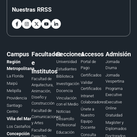
Nuestras RRSS
Campus
Facultades
Secciones
Accesos
Admisión
e
Región
Universidad
Portal de
Jornada
Pago
Diurna
Metropolitana
Estudiantes
Institutos
Certificados
Jornada
La Florida
Biblioteca
Facultad de
Vespertina
Validar
Maipú
Investigación
Arquitectura,
Certificados
Programa
Melipilla
Docencia
Animación,
Executive
Intranet
Diseño y
Providencia
Vinculación
Colaboradores
Executive
Construcción
con el Medio
Santiago
Online
Únete a
Facultad de
Centro
Noticias
Nuestro
Gratuidad
Comunicaciones
Viña del Mar
Desarrollo
Equipo
Magíster y
y Artes
Profesional
Los Castaños
Docente
Diplomados
Facultad de
Educación
Concepción
Consulta
Doctorados
Derecho