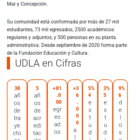
Mar y Concepción.
Su comunidad está conformada por más de 27 mil
estudiantes, 73 mil egresados, 2500 académicos
regulares y adjuntos, y 500 personas en su planta
administrativa. Desde septiembre de 2020 forma parte
de la Fundación Educación y Cultura.
UDLA en Cifras
38
5
+
81
+
3
5
%
3
%
9
%
añ
añ
.0
6
4
5
6
e
e
d
00
.
os
os
egr
0
s
s
e
de
de
0
es
t
t
l
tra
acr
0
ad
u
u
o
ye
edi
a
os
d
d
s
cto
tac
l
i
i
a