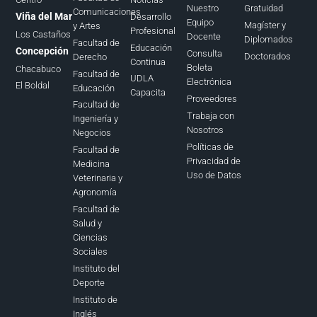
Nuestro
Gratuidad
Comunicaciones
Viña del Mar
Desarrollo
Equipo
Magíster y
y Artes
Profesional
Los Castaños
Docente
Diplomados
Facultad de
Educación
Concepción
Consulta
Doctorados
Derecho
Continua
Boleta
Chacabuco
Facultad de
UDLA
Electrónica
El Boldal
Educación
Capacita
Proveedores
Facultad de
Trabaja con
Ingeniería y
Nosotros
Negocios
Políticas de
Facultad de
Privacidad de
Medicina
Uso de Datos
Veterinaria y
Agronomía
Facultad de
Salud y
Ciencias
Sociales
Instituto del
Deporte
Instituto de
Inglés