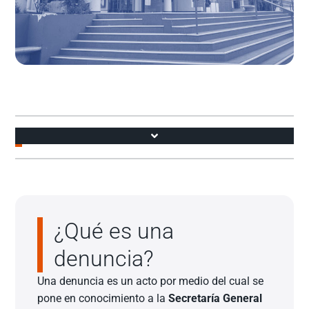
Accesos
Acoso Sexual, Violencia y Discriminación de Género
¿Qué es una
denuncia?
Una denuncia es un acto por medio del cual se
pone en conocimiento a la
Secretaría General