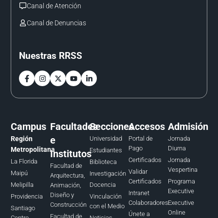
Canal de Atención
Canal de Denuncias
Nuestras RRSS
Campus
Facultades
Secciones
Accesos
Admisión
e
Región
Universidad
Portal de
Jornada
Pago
Diurna
Metropolitana
Estudiantes
Institutos
Certificados
Jornada
La Florida
Biblioteca
Facultad de
Vespertina
Validar
Maipú
Investigación
Arquitectura,
Certificados
Programa
Melipilla
Docencia
Animación,
Executive
Intranet
Diseño y
Providencia
Vinculación
Colaboradores
Executive
Construcción
con el Medio
Santiago
Online
Únete a
Facultad de
Centro
Noticias