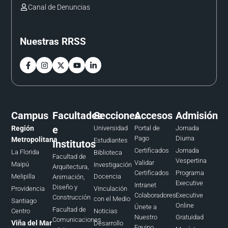
Canal de Denuncias
Nuestras RRSS
Campus
Facultades
Secciones
Accesos
Admisión
e
Región
Universidad
Portal de
Jornada
Pago
Diurna
Metropolitana
Estudiantes
Institutos
Certificados
Jornada
La Florida
Biblioteca
Facultad de
Vespertina
Validar
Maipú
Investigación
Arquitectura,
Certificados
Programa
Melipilla
Docencia
Animación,
Executive
Intranet
Diseño y
Providencia
Vinculación
Colaboradores
Executive
Construcción
con el Medio
Santiago
Online
Únete a
Facultad de
Centro
Noticias
Nuestro
Gratuidad
Comunicaciones
Viña del Mar
Desarrollo
Equipo