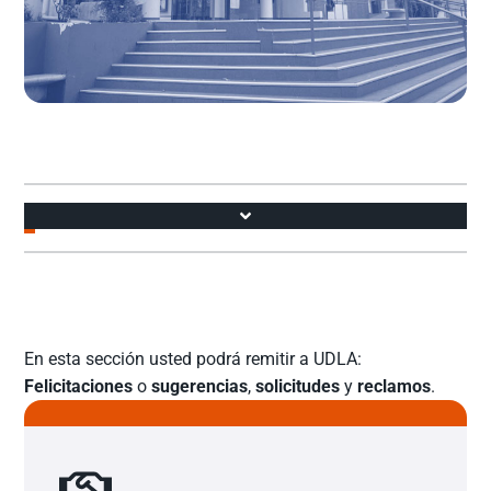
Accesos
Acoso Sexual, Violencia y Discriminación de Género
En esta sección usted podrá remitir a UDLA:
Felicitaciones
o
sugerencias
,
solicitudes
y
reclamos
.