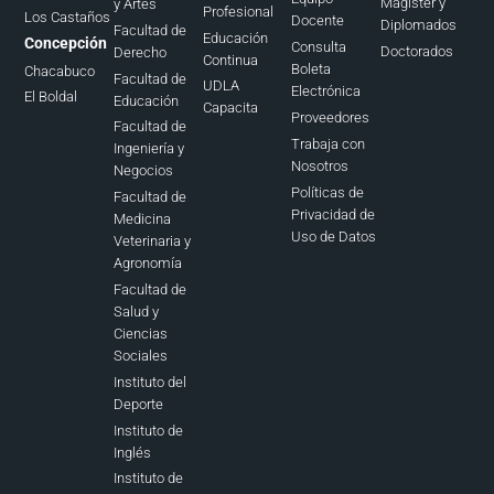
Magíster y
y Artes
Profesional
Los Castaños
Docente
Diplomados
Facultad de
Educación
Concepción
Consulta
Doctorados
Derecho
Continua
Boleta
Chacabuco
Facultad de
UDLA
Electrónica
El Boldal
Educación
Capacita
Proveedores
Facultad de
Trabaja con
Ingeniería y
Nosotros
Negocios
Políticas de
Facultad de
Privacidad de
Medicina
Uso de Datos
Veterinaria y
Agronomía
Facultad de
Salud y
Ciencias
Sociales
Instituto del
Deporte
Instituto de
Inglés
Instituto de