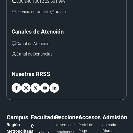
800 240 100
|
2 22 531 999
servicio.estudiante@udla.cl
Canales de Atención
Canal de Atención
Canal de Denuncias
Nuestras RRSS
Campus
Facultades
Secciones
Accesos
Admisión
e
Región
Universidad
Portal de
Jornada
Pago
Diurna
Metropolitana
Estudiantes