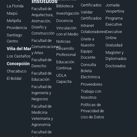
Institutos
Certificados
Jornada
La Florida
Biblioteca
Facultad de
Vespertina
Validar
Maipú
Investigación
Arquitectura,
Certificados
Programa
Melipilla
Docencia
Animación,
Executive
Intranet
Diseño y
Providencia
Vinculación
Colaboradores
Executive
Construcción
con el Medio
Santiago
Online
Únete a
Facultad de
Centro
Noticias
Nuestro
Gratuidad
Comunicaciones
Viña del Mar
Desarrollo
Equipo
Magíster y
y Artes
Profesional
Los Castaños
Docente
Diplomados
Facultad de
Educación
Concepción
Consulta
Doctorados
Derecho
Continua
Boleta
Chacabuco
Facultad de
UDLA
Electrónica
El Boldal
Educación
Capacita
Proveedores
Facultad de
Trabaja con
Ingeniería y
Nosotros
Negocios
Políticas de
Facultad de
Privacidad de
Medicina
Uso de Datos
Veterinaria y
Agronomía
Facultad de